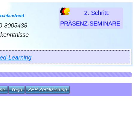
2. Schritt:
tschlandweit
PRÄSENZ-SEMINARE
0-8005438
orkenntnisse
ded-Learning
ine
Yoga
ZPP‑Zertifizierung