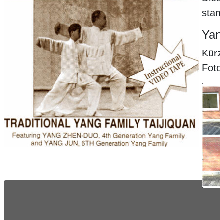
sta
Yan
Kürz
Fot